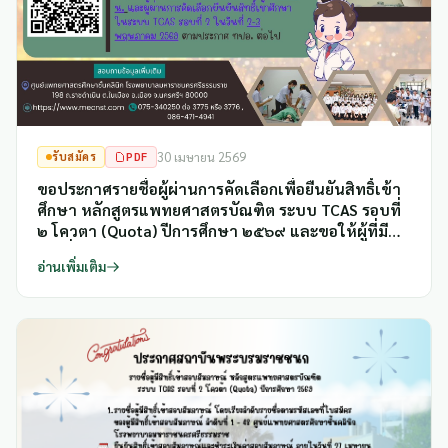
รับสมัคร
PDF
30 เมษายน 2569
ขอประกาศรายชื่อผู้ผ่านการคัดเลือกเพื่อยืนยันสิทธิ์เข้า
ศึกษา หลักสูตรแพทยศาสตรบัณฑิต ระบบ TCAS รอบที่
๒ โควตา (Quota) ปีการศึกษา ๒๕๖๙ และขอให้ผู้ที่มี
รายชื่อผ่านการคัดเลือกดำเนินการยืนยันการเข้ารับการ
อ่านเพิ่มเติม
ศึกษา ด้วยการ log in username/password ที่ลง
ทะเบียนในระบบ ภายในวันพฤหัสบดีที่ ๓๐ เมษายน
๒๕๖๙ ก่อนเวลา ๑๖.๓๐ น.