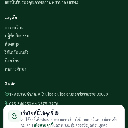
สถาบันรับรองคุณภาพสถานพยาบาล (สรพ.)
เมนูลัด
ตารางเรียน
ปฏิทินกิจกรรม
ห้องสมุด
วิดีโอย้อนหลัง
ร้องเรียน
ทุนการศึกษา
ติดต่อ
198 ถ.ราชดำเนิน ต.ในเมือง อ.เมือง จ.นครศรีธรรมราช 80000
075-340250 ต่อ 3775, 3776
เว็บไซต์นี้ใช้คุกกี้ 🍪
mecnst@mecnst.com
GOOGLE MAP · embed
เราใช้คุกกี้เพื่อพัฒนาประสบการณ์การใช้งานและวิเคราะห์การเข้า
ชม ตาม
นโยบายคุกกี้
และ พ.ร.บ. คุ้มครองข้อมูลส่วนบุคคล